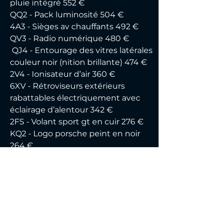
pluie intégré 552 €
QQ2 - Pack luminosité 504 €
4A3 - Sièges av chauffants 492 €
QV3 - Radio numérique 480 €
 QJ4 - Entourage des vitres latérales 
couleur noir (nition brillante) 474 €
2V4 - Ionisateur d’air 360 €
6XV - Rétroviseurs extérieurs 
rabattables électriquement avec 
éclairage d’alentour 342 €
2FS - Volant sport gt en cuir 276 €
KQ2 - Logo porsche peint en noir 
264 €
1N3 - Servotronic plus 264 €
0I2 - Réservoir de carburant de 90l 
192 €
2RB - Monogramme arrière "911" 
peint en noir (nition brillante)  150 €
4GP - Pare-brise teinté dégradé  114 