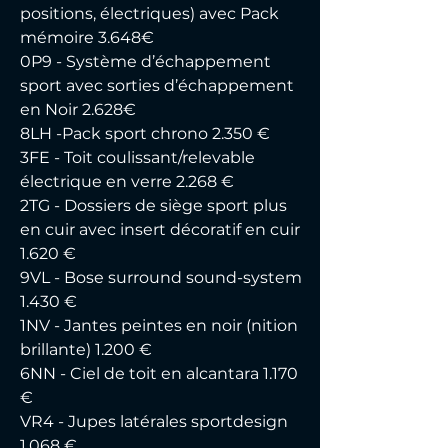
positions, électriques) avec Pack 
mémoire 3.648€
0P9 - Système d’échappement 
sport avec sorties d’échappement 
en Noir 2.628€
8LH -Pack sport chrono 2.350 €
3FE - Toit coulissant/relevable 
électrique en verre 2.268 €
2TG - Dossiers de siège sport plus 
en cuir avec insert décoratif en cuir 
1.620 €
9VL - Bose surround sound-system 
1.430 €
1NV - Jantes peintes en noir (nition 
brillante) 1.200 €
6NN - Ciel de toit en alcantara 1.170 
€
VR4 - Jupes latérales sportdesign 
1.068 €