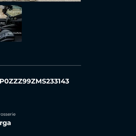
P0ZZZ99ZMS233143
rosserie
rga