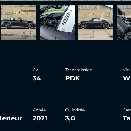
Cv
Transmission
Vin
34
PDK
W
Année
Cylindrée
Car
ntérieur
2021
3,0
Ta