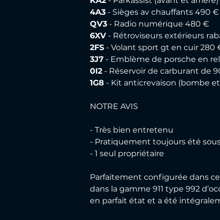
KA2
 - Parkassist (avant et arrièr
4A3
 - Sièges av chauffants 490 €
QV3
 - Radio numérique 480 €
6XV
 - Rétroviseurs extérieurs r
2FS
 - Volant sport gt en cuir 280 
3J7
 - Emblème de porsche en reli
0I2
 - Réservoir de carburant de 9
1G8
 - Kit anticrevaison (bombe e
NOTRE AVIS
- Très bien entretenu 
- Pratiquement toujours été so
- 1 seul propriétaire
Parfaitement configurée dans cett
dans la gamme 911 type 992 d’occ
en parfait état et a été intégral